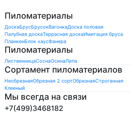
Пиломатериалы
Доска
Брус
Брусок
Вагонка
Доска половая
Палубная доска
Террасная доска
Имитация бруса
Планкен
Блок хаус
Фанера
Пиломатериалы
Лиственница
Сосна
Осина
Липа
Сортамент пиломатериалов
Необрезная
Обрезная 2 сорт
Обрезная
Строганная
Клееный
Мы всегда на связи
+7(499)3468182
ПОДПИСКА НОВОСТЕЙ
Последние обновления и новости