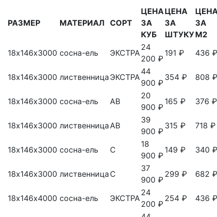
ЦЕНА
ЦЕНА
ЦЕН
РАЗМЕР
МАТЕРИАЛ
СОРТ
ЗА
ЗА
ЗА
КУБ
ШТУКУ
М2
24
18х146х3000
сосна-ель
ЭКСТРА
191 ₽
436 
200 ₽
44
18х146х3000
лиственница
ЭКСТРА
354 ₽
808 
900 ₽
20
18х146х3000
сосна-ель
АВ
165 ₽
376 ₽
900 ₽
39
18х146х3000
лиственница
АВ
315 ₽
718 ₽
900 ₽
18
18х146х3000
сосна-ель
С
149 ₽
340 
900 ₽
37
18х146х3000
лиственница
С
299 ₽
682 
900 ₽
24
18х146х4000
сосна-ель
ЭКСТРА
254 ₽
436 
200 ₽
44