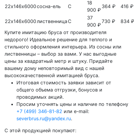
18
22х146х6000
сосна-ель
С
364 ₽
416 ₽
900 ₽
37
22х146х6000
лиственница
С
730 ₽
834 
900 ₽
Купите имитацию бруса от производителя
недорого! Идеальное решение для теплого и
стильного оформления интерьера. Из сосны или
лиственницы – выбор за вами. У нас выгодные
цены за квадратный метр и штуку. Придайте
вашему дому неповторимый вид с нашей
высококачественной имитацией бруса.
Итоговая стоимость заявки зависит от
общего объема отгрузки, бонусов и
проводимых акций.
Просим уточнять цены и наличие по телефону
+7 (499) 346-81-82
или e-mail:
severbrus.ru@yandex.ru
.
C этой продукцией покупают: