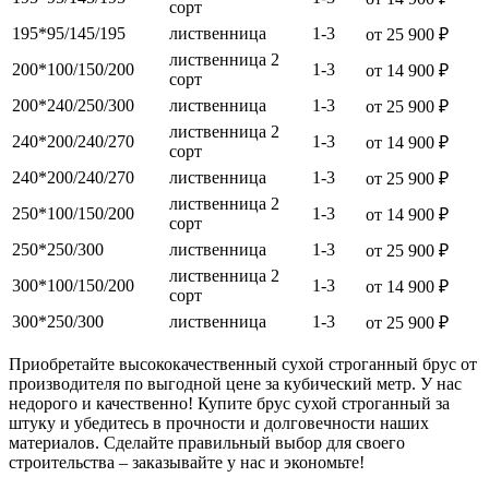
сорт
195*95/145/195
лиственница
1-3
от 25 900 ₽
лиственница 2
200*100/150/200
1-3
от 14 900 ₽
сорт
200*240/250/300
лиственница
1-3
от 25 900 ₽
лиственница 2
240*200/240/270
1-3
от 14 900 ₽
сорт
240*200/240/270
лиственница
1-3
от 25 900 ₽
лиственница 2
250*100/150/200
1-3
от 14 900 ₽
сорт
250*250/300
лиственница
1-3
от 25 900 ₽
лиственница 2
300*100/150/200
1-3
от 14 900 ₽
сорт
300*250/300
лиственница
1-3
от 25 900 ₽
Приобретайте высококачественный сухой строганный брус от
производителя по выгодной цене за кубический метр. У нас
недорого и качественно! Купите брус сухой строганный за
штуку и убедитесь в прочности и долговечности наших
материалов. Сделайте правильный выбор для своего
строительства – заказывайте у нас и экономьте!