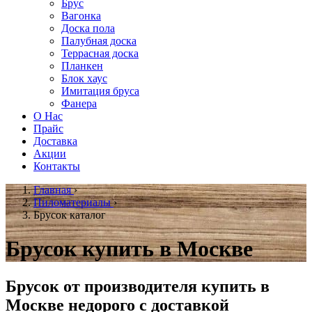
Брус
Вагонка
Доска пола
Палубная доска
Террасная доска
Планкен
Блок хаус
Имитация бруса
Фанера
О Нас
Прайс
Доставка
Акции
Контакты
Главная
›
Пиломатериалы
›
Брусок каталог
Брусок купить в Москве
Брусок от производителя купить в
Москве недорого с доставкой