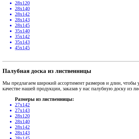
28х120
28х140
28х142
28х143
28х145
35х140
35х142
35х143
45х145
Палубная доска из лиственницы
Мы предлагаем широкий ассортимент размеров и длин, чтобы у
качестве нашей продукции, заказав у нас палубную доску из л
Размеры из лиственницы:
27х142
27х143
28х120
28х140
28х142
28х143
28х145