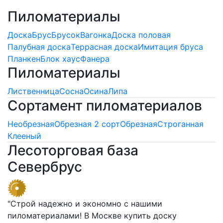
Пиломатериалы
Доска
Брус
Брусок
Вагонка
Доска половая
Палубная доска
Террасная доска
Имитация бруса
Планкен
Блок хаус
Фанера
Пиломатериалы
Лиственница
Сосна
Осина
Липа
Сортамент пиломатериалов
Необрезная
Обрезная 2 сорт
Обрезная
Строганная
Клееный
Лесоторговая база
Севербрус
"Строй надежно и экономно с нашими
пиломатериалами! В Москве купить доску