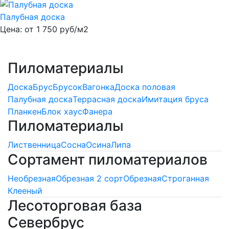
Палубная доска
Цена: от
1 750
руб/м2
Пиломатериалы
Доска
Брус
Брусок
Вагонка
Доска половая
Палубная доска
Террасная доска
Имитация бруса
Планкен
Блок хаус
Фанера
Пиломатериалы
Лиственница
Сосна
Осина
Липа
Сортамент пиломатериалов
Необрезная
Обрезная 2 сорт
Обрезная
Строганная
Клееный
Лесоторговая база
Севербрус