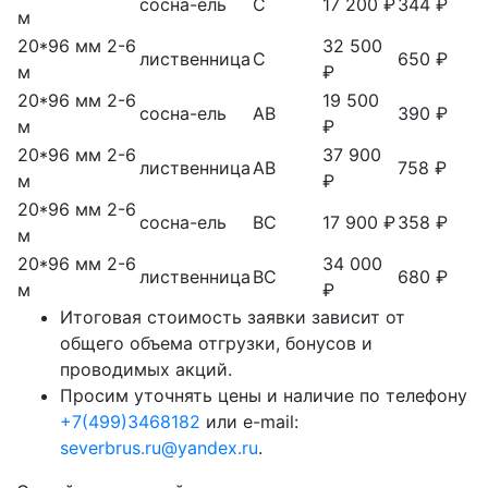
сосна-ель
С
17 200 ₽
344 ₽
м
20*96 мм 2-6
32 500
лиственница
С
650 ₽
м
₽
20*96 мм 2-6
19 500
сосна-ель
АВ
390 ₽
м
₽
20*96 мм 2-6
37 900
лиственница
АВ
758 ₽
м
₽
20*96 мм 2-6
сосна-ель
ВС
17 900 ₽
358 ₽
м
20*96 мм 2-6
34 000
лиственница
ВС
680 ₽
м
₽
Итоговая стоимость заявки зависит от
общего объема отгрузки, бонусов и
проводимых акций.
Просим уточнять цены и наличие по телефону
+7(499)3468182
или e-mail:
severbrus.ru@yandex.ru
.