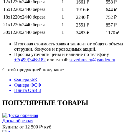
12х1220х2440
береза
1
1661 ₽
558 ₽
15х1220х2440
береза
1
1916 ₽
644 ₽
18х1220х2440
береза
1
2240 ₽
752 ₽
21х1220х2440
береза
1
2551 ₽
857 ₽
30х1220х2440
береза
1
3483 ₽
1170 ₽
Итоговая стоимость заявки зависит от общего объема
отгрузки, бонусов и проводимых акций.
Просим уточнять цены и наличие по телефону
+7(499)3468182
или e-mail:
severbrus.ru@yandex.ru
.
C этой продукцией покупают:
Фанера ФК
Фанера ФСФ
Плита OSB-3
ПОПУЛЯРНЫЕ ТОВАРЫ
Доска обрезная
Купить: от
12 500
₽/ куб