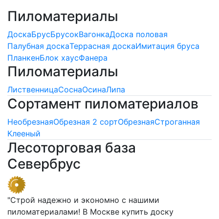
Пиломатериалы
Доска
Брус
Брусок
Вагонка
Доска половая
Палубная доска
Террасная доска
Имитация бруса
Планкен
Блок хаус
Фанера
Пиломатериалы
Лиственница
Сосна
Осина
Липа
Сортамент пиломатериалов
Необрезная
Обрезная 2 сорт
Обрезная
Строганная
Клееный
Лесоторговая база
Севербрус
"Строй надежно и экономно с нашими
пиломатериалами! В Москве купить доску