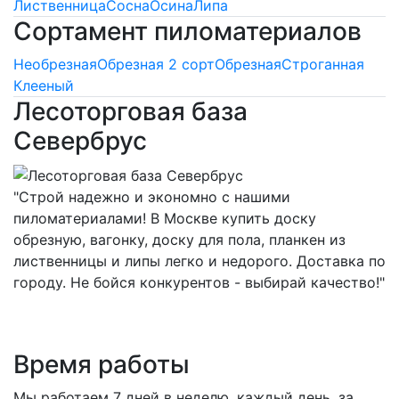
Лиственница
Сосна
Осина
Липа
Сортамент пиломатериалов
Необрезная
Обрезная 2 сорт
Обрезная
Строганная
Клееный
Лесоторговая база
Севербрус
"Строй надежно и экономно с нашими
пиломатериалами! В Москве купить доску
обрезную, вагонку, доску для пола, планкен из
лиственницы и липы легко и недорого. Доставка по
городу. Не бойся конкурентов - выбирай качество!"
Время работы
Мы работаем 7 дней в неделю, каждый день, за