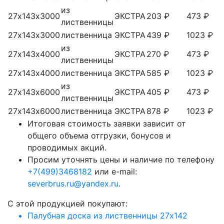
из
27х143х3000
ЭКСТРА
203 ₽
473 ₽
лиственницы
27х143х3000
лиственница
ЭКСТРА
439 ₽
1023 ₽
из
27х143х4000
ЭКСТРА
270 ₽
473 ₽
лиственницы
27х143х4000
лиственница
ЭКСТРА
585 ₽
1023 ₽
из
27х143х6000
ЭКСТРА
405 ₽
473 ₽
лиственницы
27х143х6000
лиственница
ЭКСТРА
878 ₽
1023 ₽
Итоговая стоимость заявки зависит от
общего объема отгрузки, бонусов и
проводимых акций.
Просим уточнять цены и наличие по телефону
+7(499)3468182
или e-mail:
severbrus.ru@yandex.ru
.
C этой продукцией покупают:
Палубная доска из лиственницы 27х142