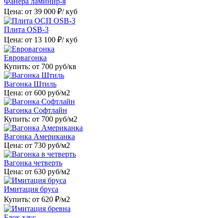
Фанера ламинир-я
Цена: от
39 000
₽/ куб
Плита OSB-3
Цена: от
13 100
₽/ куб
Евровагонка
Купить: от
700
руб/кв
Вагонка Штиль
Цена: от
600
руб/м2
Вагонка Софтлайн
Купить: от
700
руб/м2
Вагонка Американка
Цена: от
730
руб/м2
Вагонка четверть
Цена: от
630
руб/м2
Имитация бруса
Купить: от
620
₽/м2
Блок хаус