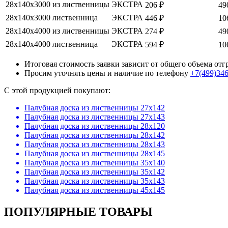
28х140х3000
из лиственницы
ЭКСТРА
206 ₽
49
28х140х3000
лиственница
ЭКСТРА
446 ₽
10
28х140х4000
из лиственницы
ЭКСТРА
274 ₽
49
28х140х4000
лиственница
ЭКСТРА
594 ₽
10
Итоговая стоимость заявки зависит от общего объема от
Просим уточнять цены и наличие по телефону
+7(499)34
C этой продукцией покупают:
Палубная доска из лиственницы 27х142
Палубная доска из лиственницы 27х143
Палубная доска из лиственницы 28х120
Палубная доска из лиственницы 28х142
Палубная доска из лиственницы 28х143
Палубная доска из лиственницы 28х145
Палубная доска из лиственницы 35х140
Палубная доска из лиственницы 35х142
Палубная доска из лиственницы 35х143
Палубная доска из лиственницы 45х145
ПОПУЛЯРНЫЕ ТОВАРЫ