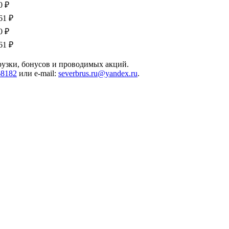
0 ₽
61 ₽
0 ₽
61 ₽
грузки, бонусов и проводимых акций.
68182
или e-mail:
severbrus.ru@yandex.ru
.