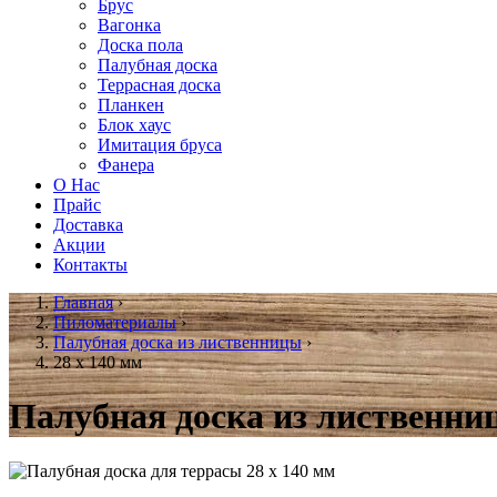
Брус
Вагонка
Доска пола
Палубная доска
Террасная доска
Планкен
Блок хаус
Имитация бруса
Фанера
О Нас
Прайс
Доставка
Акции
Контакты
Главная
›
Пиломатериалы
›
Палубная доска из лиственницы
›
28 х 140 мм
Палубная доска из лиственниц