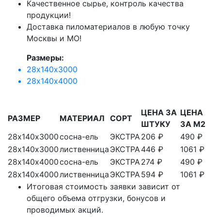
Качественное сырье, контроль качества
продукции!
Доставка пиломатериалов в любую точку
Москвы и МО!
Размеры:
28х140х3000
28х140х4000
ЦЕНА ЗА
ЦЕНА
РАЗМЕР
МАТЕРИАЛ
СОРТ
ШТУКУ
ЗА М2
28х140х3000
сосна-ель
ЭКСТРА
206 ₽
490 ₽
28х140х3000
лиственница
ЭКСТРА
446 ₽
1061 ₽
28х140х4000
сосна-ель
ЭКСТРА
274 ₽
490 ₽
28х140х4000
лиственница
ЭКСТРА
594 ₽
1061 ₽
Итоговая стоимость заявки зависит от
общего объема отгрузки, бонусов и
проводимых акций.