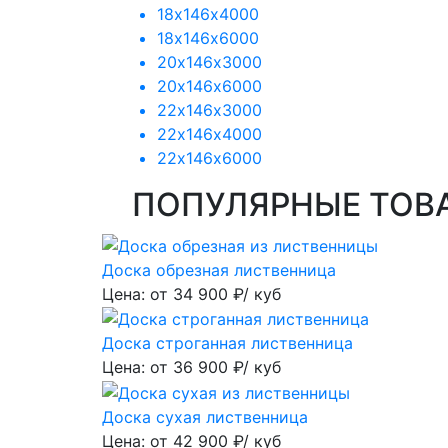
18х146х4000
18х146х6000
20х146х3000
20х146х6000
22х146х3000
22х146х4000
22х146х6000
ПОПУЛЯРНЫЕ ТОВ
Доска обрезная лиственница
Цена: от
34 900
₽/ куб
Доска строганная лиственница
Цена: от
36 900
₽/ куб
Доска сухая лиственница
Цена: от
42 900
₽/ куб