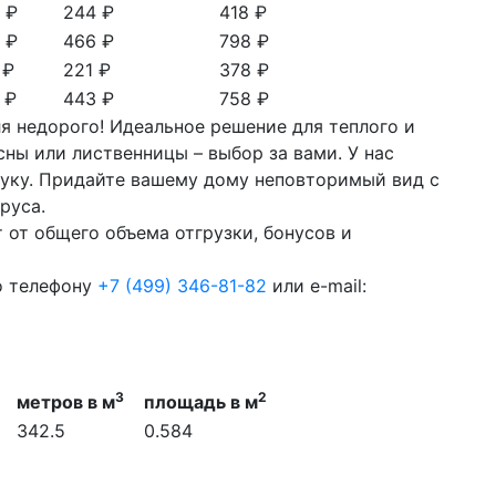
 ₽
244 ₽
418 ₽
 ₽
466 ₽
798 ₽
 ₽
221 ₽
378 ₽
 ₽
443 ₽
758 ₽
я недорого! Идеальное решение для теплого и
ны или лиственницы – выбор за вами. У нас
туку. Придайте вашему дому неповторимый вид с
руса.
 от общего объема отгрузки, бонусов и
о телефону
+7 (499) 346-81-82
или e-mail:
3
2
метров в м
площадь в м
342.5
0.584