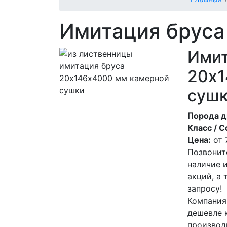
Имитация бруса
Имит
20х1
суш
Порода д
Класс / С
Цена:
от
Позвонит
наличие 
акций, а
запросу!
Компания
дешевле 
производ