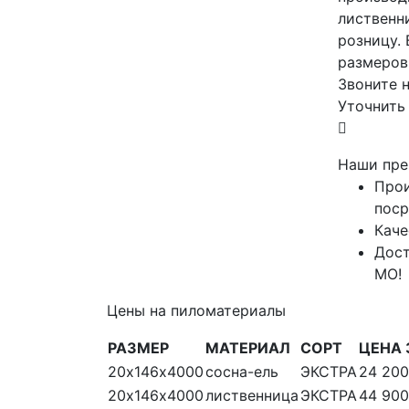
лиственн
розницу.
размеров
Звоните н
Уточнить
Наши пре
Прои
поср
Каче
Дост
МО!
Цены на пиломатериалы
РАЗМЕР
МАТЕРИАЛ
СОРТ
ЦЕНА 
20х146х4000
сосна-ель
ЭКСТРА
24 200
20х146х4000
лиственница
ЭКСТРА
44 900