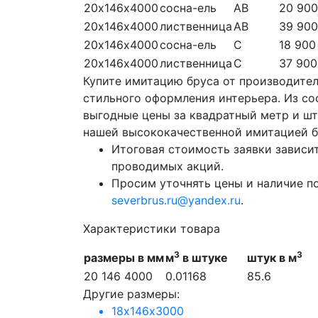
20х146х4000
сосна-ель
АВ
20 900
20х146х4000
лиственница
АВ
39 900
20х146х4000
сосна-ель
С
18 900
20х146х4000
лиственница
С
37 900
Купите имитацию бруса от производител
стильного оформления интерьера. Из сос
выгодные цены за квадратный метр и ш
нашей высококачественной имитацией б
Итоговая стоимость заявки зависит
проводимых акций.
Просим уточнять цены и наличие п
severbrus.ru@yandex.ru
.
Характеристики товара
3
3
размеры в мм
м
в штуке
штук в м
20 146 4000
0.01168
85.6
Другие размеры:
18х146х3000