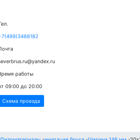
Тел.
+7(499)3468182
Почта
severbrus.ru@yandex.ru
Время работы
от 09:00 до 20:00
Схема проезда
Прайс
Доставка
Акции
Контакты
›
Пиломатериалы
›
имитация бруса
›
Ширина 146 мм
›
20х