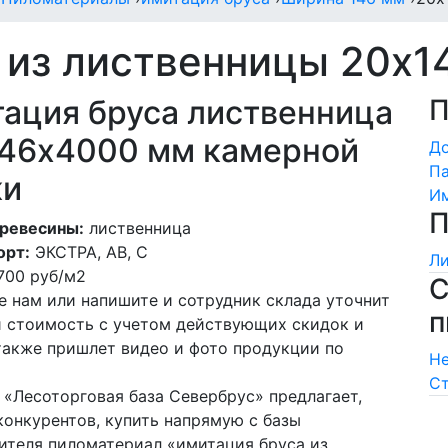
 из лиственницы 20х
ация бруса лиственница
П
46х4000 мм камерной
Д
Па
ки
Им
П
ревесины:
лиственница
орт:
ЭКСТРА, АВ, С
Ли
700
руб/м2
С
е нам или напишите и сотрудник склада уточнит
п
и стоимость с учетом действующих скидок и
 также пришлет видео и фото продукции по
Не
Ст
 «Лесоторговая база Севербрус» предлагает,
конкурентов, купить напрямую с базы
ителя пиломатериал «имитация бруса из