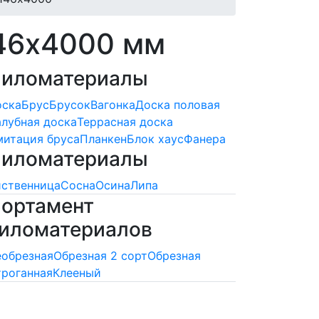
146х4000 мм
иломатериалы
оска
Брус
Брусок
Вагонка
Доска половая
лубная доска
Террасная доска
итация бруса
Планкен
Блок хаус
Фанера
иломатериалы
ственница
Сосна
Осина
Липа
ортамент
иломатериалов
обрезная
Обрезная 2 сорт
Обрезная
роганная
Клееный