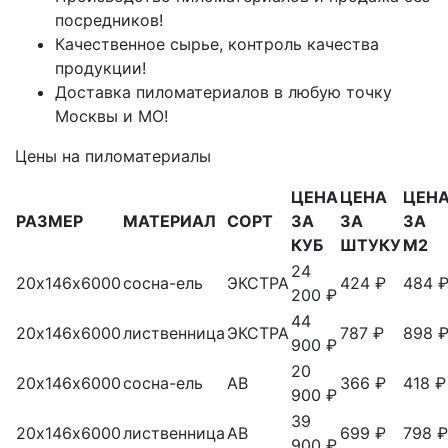
посредников!
Качественное сырье, контроль качества
продукции!
Доставка пиломатериалов в любую точку
Москвы и МО!
Цены на пиломатериалы
ЦЕНА
ЦЕНА
ЦЕН
РАЗМЕР
МАТЕРИАЛ
СОРТ
ЗА
ЗА
ЗА
КУБ
ШТУКУ
М2
24
20х146х6000
сосна-ель
ЭКСТРА
424 ₽
484 
200 ₽
44
20х146х6000
лиственница
ЭКСТРА
787 ₽
898 
900 ₽
20
20х146х6000
сосна-ель
АВ
366 ₽
418 ₽
900 ₽
39
20х146х6000
лиственница
АВ
699 ₽
798 ₽
900 ₽