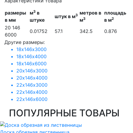
Характеристики товара
3
размеры
м
в
метров в
площадь
3
штук в м
3
2
в мм
штуке
м
в м
20 146
0.01752
57.1
342.5
0.876
6000
Другие размеры:
18х146х3000
18х146х4000
18х146х6000
20х146х3000
20х146х4000
22х146х3000
22х146х4000
22х146х6000
ПОПУЛЯРНЫЕ ТОВАРЫ
Доска обрезная лиственница