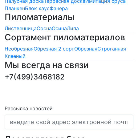
Палубная доска
Террасная доска
Имитация бруса
Планкен
Блок хаус
Фанера
Пиломатериалы
Лиственница
Сосна
Осина
Липа
Сортамент пиломатериалов
Необрезная
Обрезная 2 сорт
Обрезная
Строганная
Клееный
Мы всегда на связи
+7(499)3468182
ПОДПИСКА НОВОСТЕЙ
Последние обновления и новости
Рассылка новостей