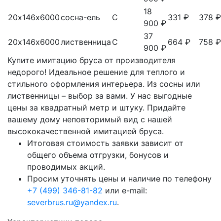
18
20х146х6000
сосна-ель
С
331 ₽
378 ₽
900 ₽
37
20х146х6000
лиственница
С
664 ₽
758 ₽
900 ₽
Купите имитацию бруса от производителя
недорого! Идеальное решение для теплого и
стильного оформления интерьера. Из сосны или
лиственницы – выбор за вами. У нас выгодные
цены за квадратный метр и штуку. Придайте
вашему дому неповторимый вид с нашей
высококачественной имитацией бруса.
Итоговая стоимость заявки зависит от
общего объема отгрузки, бонусов и
проводимых акций.
Просим уточнять цены и наличие по телефону
+7 (499) 346-81-82
или e-mail:
severbrus.ru@yandex.ru
.