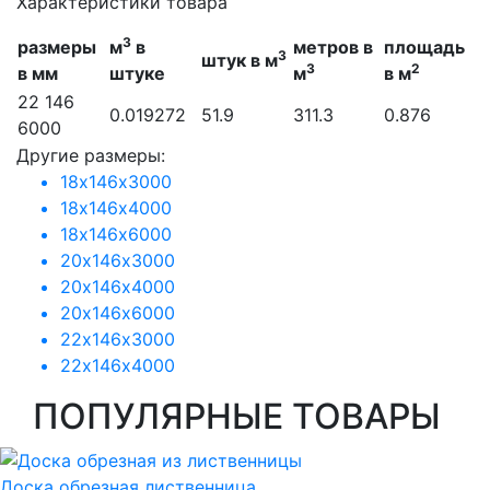
Характеристики товара
3
размеры
м
в
метров в
площадь
3
штук в м
3
2
в мм
штуке
м
в м
22 146
0.019272
51.9
311.3
0.876
6000
Другие размеры:
18х146х3000
18х146х4000
18х146х6000
20х146х3000
20х146х4000
20х146х6000
22х146х3000
22х146х4000
ПОПУЛЯРНЫЕ ТОВАРЫ
Доска обрезная лиственница