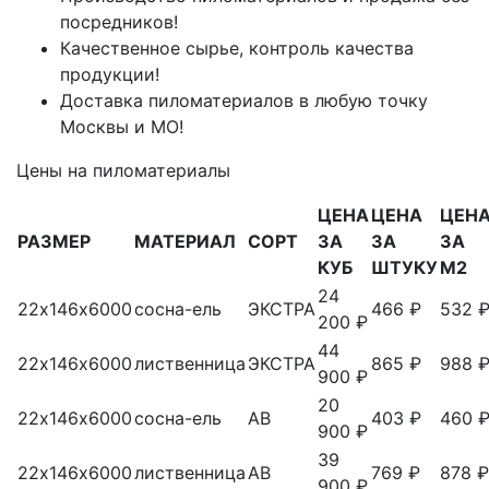
посредников!
Качественное сырье, контроль качества
продукции!
Доставка пиломатериалов в любую точку
Москвы и МО!
Цены на пиломатериалы
ЦЕНА
ЦЕНА
ЦЕН
РАЗМЕР
МАТЕРИАЛ
СОРТ
ЗА
ЗА
ЗА
КУБ
ШТУКУ
М2
24
22х146х6000
сосна-ель
ЭКСТРА
466 ₽
532 
200 ₽
44
22х146х6000
лиственница
ЭКСТРА
865 ₽
988 
900 ₽
20
22х146х6000
сосна-ель
АВ
403 ₽
460 
900 ₽
39
22х146х6000
лиственница
АВ
769 ₽
878 ₽
900 ₽