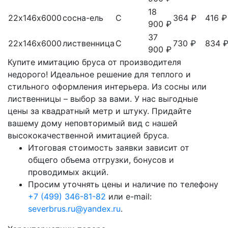
18
22х146х6000
сосна-ель
С
364 ₽
416 ₽
900 ₽
37
22х146х6000
лиственница
С
730 ₽
834 
900 ₽
Купите имитацию бруса от производителя
недорого! Идеальное решение для теплого и
стильного оформления интерьера. Из сосны или
лиственницы – выбор за вами. У нас выгодные
цены за квадратный метр и штуку. Придайте
вашему дому неповторимый вид с нашей
высококачественной имитацией бруса.
Итоговая стоимость заявки зависит от
общего объема отгрузки, бонусов и
проводимых акций.
Просим уточнять цены и наличие по телефону
+7 (499) 346-81-82
или e-mail:
severbrus.ru@yandex.ru
.