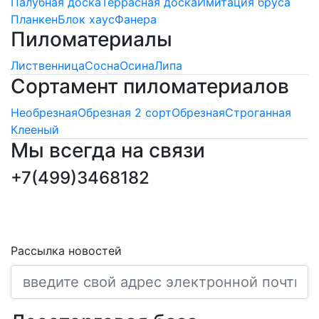
Палубная доска
Террасная доска
Имитация бруса
Планкен
Блок хаус
Фанера
Пиломатериалы
Лиственница
Сосна
Осина
Липа
Сортамент пиломатериалов
Необрезная
Обрезная 2 сорт
Обрезная
Строганная
Клееный
Мы всегда на связи
+7(499)3468182
ПОДПИСКА НОВОСТЕЙ
Последние обновления и новости
Рассылка новостей