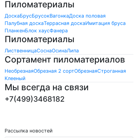
Пиломатериалы
Доска
Брус
Брусок
Вагонка
Доска половая
Палубная доска
Террасная доска
Имитация бруса
Планкен
Блок хаус
Фанера
Пиломатериалы
Лиственница
Сосна
Осина
Липа
Сортамент пиломатериалов
Необрезная
Обрезная 2 сорт
Обрезная
Строганная
Клееный
Мы всегда на связи
+7(499)3468182
ПОДПИСКА НОВОСТЕЙ
Последние обновления и новости
Рассылка новостей