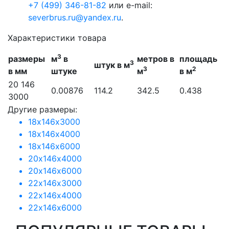
+7 (499) 346-81-82
или e-mail:
severbrus.ru@yandex.ru
.
Характеристики товара
3
размеры
м
в
метров в
площадь
3
штук в м
3
2
в мм
штуке
м
в м
20 146
0.00876
114.2
342.5
0.438
3000
Другие размеры:
18х146х3000
18х146х4000
18х146х6000
20х146х4000
20х146х6000
22х146х3000
22х146х4000
22х146х6000