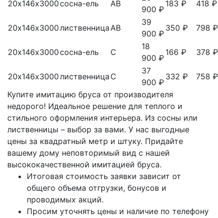
20х146х3000
сосна-ель
АВ
183 ₽
418 ₽
900 ₽
39
20х146х3000
лиственница
АВ
350 ₽
798 ₽
900 ₽
18
20х146х3000
сосна-ель
С
166 ₽
378 ₽
900 ₽
37
20х146х3000
лиственница
С
332 ₽
758 ₽
900 ₽
Купите имитацию бруса от производителя
недорого! Идеальное решение для теплого и
стильного оформления интерьера. Из сосны или
лиственницы – выбор за вами. У нас выгодные
цены за квадратный метр и штуку. Придайте
вашему дому неповторимый вид с нашей
высококачественной имитацией бруса.
Итоговая стоимость заявки зависит от
общего объема отгрузки, бонусов и
проводимых акций.
Просим уточнять цены и наличие по телефону