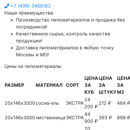
+7
(499)
3468182
Наши преимущества:
Производство пиломатериалов и продажа без
посредников!
Качественное сырье, контроль качества
продукции!
Доставка пиломатериалов в любую точку
Москвы и МО!
Цены на пиломатериалы
ЦЕНА
ЦЕНА
ЦЕН
РАЗМЕР
МАТЕРИАЛ
СОРТ
ЗА
ЗА
ЗА
КУБ
ШТУКУ
М2
24
20х146х3000
сосна-ель
ЭКСТРА
212 ₽
484 
200 ₽
44
20х146х3000
лиственница
ЭКСТРА
393 ₽
898 
900 ₽
20