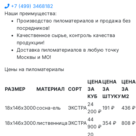
+7
(499)
3468182
Наши преимущества:
Производство пиломатериалов и продажа без
посредников!
Качественное сырье, контроль качества
продукции!
Доставка пиломатериалов в любую точку
Москвы и МО!
Цены на пиломатериалы
ЦЕНА
ЦЕНА
ЦЕНА
РАЗМЕР
МАТЕРИАЛ
СОРТ
ЗА
ЗА
ЗА
КУБ
ШТУКУ
М2
24
18х146х3000
сосна-ель
ЭКСТРА
191 ₽
436 ₽
200 ₽
44
18х146х3000
лиственница
ЭКСТРА
354 ₽
808 ₽
900 ₽
20