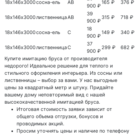
18х146х3000
сосна-ель
АВ
165 ₽
376 ₽
900 ₽
39
18х146х3000
лиственница
АВ
315 ₽
718 ₽
900 ₽
18
18х146х3000
сосна-ель
С
149 ₽
340 ₽
900 ₽
37
18х146х3000
лиственница
С
299 ₽
682 ₽
900 ₽
Купите имитацию бруса от производителя
недорого! Идеальное решение для теплого и
стильного оформления интерьера. Из сосны или
лиственницы – выбор за вами. У нас выгодные
цены за квадратный метр и штуку. Придайте
вашему дому неповторимый вид с нашей
высококачественной имитацией бруса.
Итоговая стоимость заявки зависит от
общего объема отгрузки, бонусов и
проводимых акций.
Просим уточнять цены и наличие по телефону