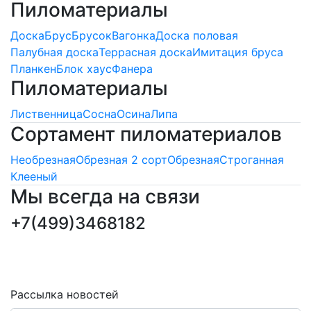
Пиломатериалы
Доска
Брус
Брусок
Вагонка
Доска половая
Палубная доска
Террасная доска
Имитация бруса
Планкен
Блок хаус
Фанера
Пиломатериалы
Лиственница
Сосна
Осина
Липа
Сортамент пиломатериалов
Необрезная
Обрезная 2 сорт
Обрезная
Строганная
Клееный
Мы всегда на связи
+7(499)3468182
ПОДПИСКА НОВОСТЕЙ
Последние обновления и новости
Рассылка новостей