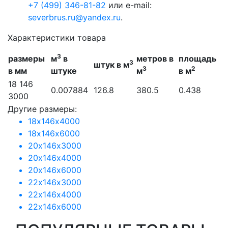
+7 (499) 346-81-82
или e-mail:
severbrus.ru@yandex.ru
.
Характеристики товара
3
размеры
м
в
метров в
площадь
3
штук в м
3
2
в мм
штуке
м
в м
18 146
0.007884
126.8
380.5
0.438
3000
Другие размеры:
18х146х4000
18х146х6000
20х146х3000
20х146х4000
20х146х6000
22х146х3000
22х146х4000
22х146х6000