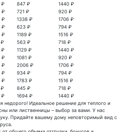
 ₽
847 ₽
1440 ₽
 ₽
721 ₽
920 ₽
 ₽
1338 ₽
1706 ₽
 ₽
623 ₽
794 ₽
 ₽
1189 ₽
1516 ₽
 ₽
563 ₽
718 ₽
 ₽
1129 ₽
1440 ₽
 ₽
1081 ₽
920 ₽
 ₽
2006 ₽
1706 ₽
 ₽
934 ₽
794 ₽
 ₽
1783 ₽
1516 ₽
 ₽
845 ₽
718 ₽
 ₽
1694 ₽
1440 ₽
я недорого! Идеальное решение для теплого и
ны или лиственницы – выбор за вами. У нас
туку. Придайте вашему дому неповторимый вид с
руса.
 от общего объема отгрузки, бонусов и