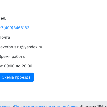
Тел.
+7(499)3468182
Почта
severbrus.ru@yandex.ru
Время работы
от 09:00 до 20:00
Схема проезда
Прайс
Доставка
Акции
Контакты
лавная
›
Пиломатериалы
›
имитация бруса
›
Ширина 196 