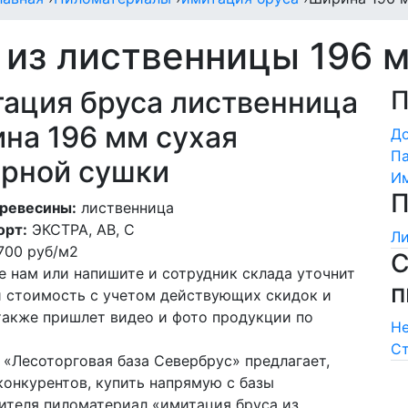
 из лиственницы 196 
ация бруса лиственница
П
на 196 мм сухая
Д
Па
рной сушки
Им
П
ревесины:
лиственница
орт:
ЭКСТРА, АВ, С
Ли
700
руб/м2
С
е нам или напишите и сотрудник склада уточнит
п
и стоимость с учетом действующих скидок и
 также пришлет видео и фото продукции по
Не
Ст
 «Лесоторговая база Севербрус» предлагает,
конкурентов, купить напрямую с базы
ителя пиломатериал «имитация бруса из