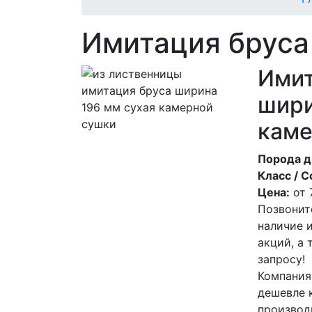
Имитация бруса
Имит
шири
каме
Порода д
Класс / С
Цена:
от
Позвонит
наличие 
акций, а
запросу!
Компания
дешевле 
производ