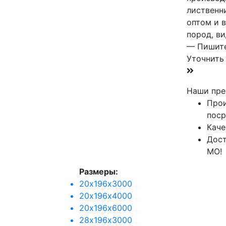
лиственн
оптом и 
пород, в
— Пишите
Уточнить
Наши пре
Прои
поср
Каче
Дост
МО!
Размеры:
20х196х3000
20х196х4000
20х196х6000
28х196х3000