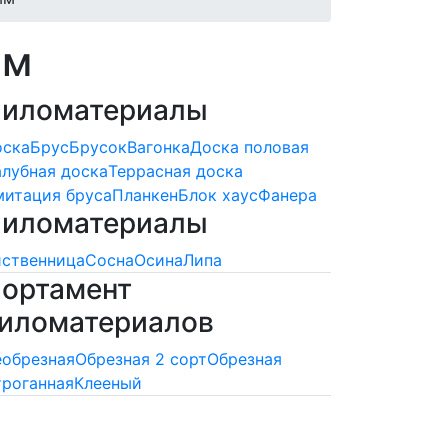
мм
иломатериалы
оска
Брус
Брусок
Вагонка
Доска половая
лубная доска
Террасная доска
итация бруса
Планкен
Блок хаус
Фанера
иломатериалы
ственница
Сосна
Осина
Липа
ортамент
иломатериалов
обрезная
Обрезная 2 сорт
Обрезная
роганная
Клееный