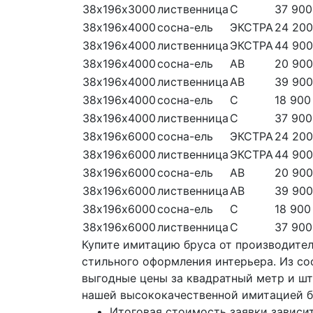
38х196х3000
лиственница
С
37 900
38х196х4000
сосна-ель
ЭКСТРА
24 200
38х196х4000
лиственница
ЭКСТРА
44 900
38х196х4000
сосна-ель
АВ
20 900
38х196х4000
лиственница
АВ
39 900
38х196х4000
сосна-ель
С
18 900
38х196х4000
лиственница
С
37 900
38х196х6000
сосна-ель
ЭКСТРА
24 200
38х196х6000
лиственница
ЭКСТРА
44 900
38х196х6000
сосна-ель
АВ
20 900
38х196х6000
лиственница
АВ
39 900
38х196х6000
сосна-ель
С
18 900
38х196х6000
лиственница
С
37 900
Купите имитацию бруса от производител
стильного оформления интерьера. Из сос
выгодные цены за квадратный метр и ш
нашей высококачественной имитацией б
Итоговая стоимость заявки зависит