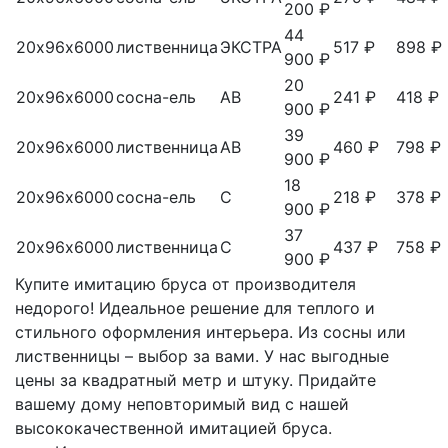
200 ₽
44
20х96х6000
лиственница
ЭКСТРА
517 ₽
898 ₽
900 ₽
20
20х96х6000
сосна-ель
АВ
241 ₽
418 ₽
900 ₽
39
20х96х6000
лиственница
АВ
460 ₽
798 ₽
900 ₽
18
20х96х6000
сосна-ель
С
218 ₽
378 ₽
900 ₽
37
20х96х6000
лиственница
С
437 ₽
758 ₽
900 ₽
Купите имитацию бруса от производителя
недорого! Идеальное решение для теплого и
стильного оформления интерьера. Из сосны или
лиственницы – выбор за вами. У нас выгодные
цены за квадратный метр и штуку. Придайте
вашему дому неповторимый вид с нашей
высококачественной имитацией бруса.