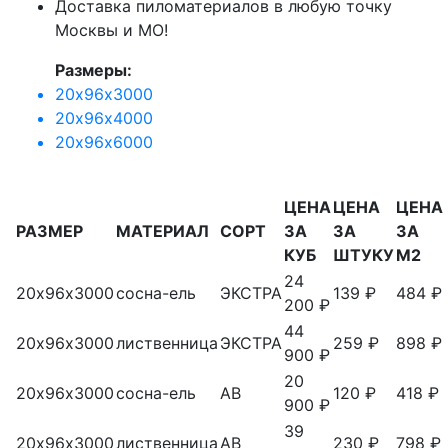
Доставка пиломатериалов в любую точку
Москвы и МО!
Размеры:
20х96х3000
20х96х4000
20х96х6000
ЦЕНА
ЦЕНА
ЦЕНА
РАЗМЕР
МАТЕРИАЛ
СОРТ
ЗА
ЗА
ЗА
КУБ
ШТУКУ
М2
24
20х96х3000
сосна-ель
ЭКСТРА
139 ₽
484 ₽
200 ₽
44
20х96х3000
лиственница
ЭКСТРА
259 ₽
898 ₽
900 ₽
20
20х96х3000
сосна-ель
АВ
120 ₽
418 ₽
900 ₽
39
20х96х3000
лиственница
АВ
230 ₽
798 ₽