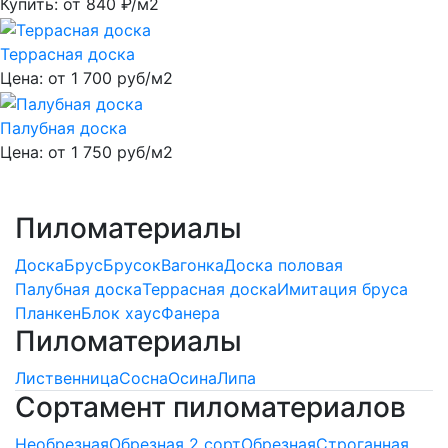
Купить: от
840
₽/м2
Террасная доска
Цена: от
1 700
руб/м2
Палубная доска
Цена: от
1 750
руб/м2
Пиломатериалы
Доска
Брус
Брусок
Вагонка
Доска половая
Палубная доска
Террасная доска
Имитация бруса
Планкен
Блок хаус
Фанера
Пиломатериалы
Лиственница
Сосна
Осина
Липа
Сортамент пиломатериалов
Необрезная
Обрезная 2 сорт
Обрезная
Строганная