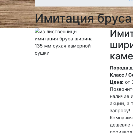
Имитация бруса
Имит
шири
каме
Порода д
Класс / С
Цена:
от
Позвонит
наличие 
акций, а
запросу!
Компания
дешевле 
производ