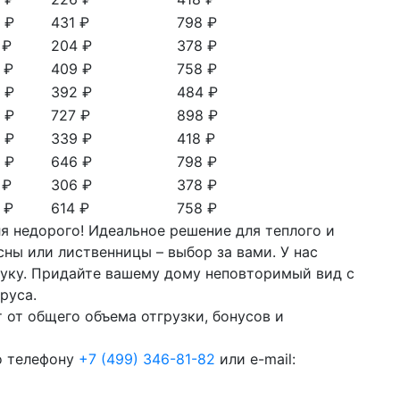
 ₽
431 ₽
798 ₽
 ₽
204 ₽
378 ₽
 ₽
409 ₽
758 ₽
 ₽
392 ₽
484 ₽
 ₽
727 ₽
898 ₽
 ₽
339 ₽
418 ₽
 ₽
646 ₽
798 ₽
 ₽
306 ₽
378 ₽
 ₽
614 ₽
758 ₽
я недорого! Идеальное решение для теплого и
ны или лиственницы – выбор за вами. У нас
туку. Придайте вашему дому неповторимый вид с
руса.
 от общего объема отгрузки, бонусов и
о телефону
+7 (499) 346-81-82
или e-mail: