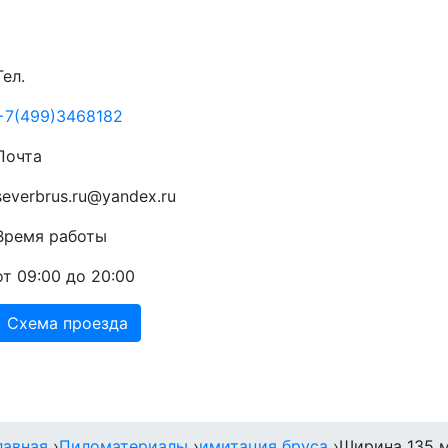
Тел.
+7(499)3468182
Почта
severbrus.ru@yandex.ru
Время работы
от 09:00 до 20:00
Схема проезда
Прайс
Доставка
Акции
Контакты
лавная
›
Пиломатериалы
›
имитация бруса
›
Ширина 135 