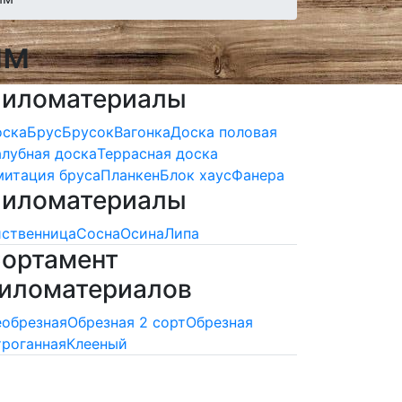
мм
иломатериалы
оска
Брус
Брусок
Вагонка
Доска половая
лубная доска
Террасная доска
итация бруса
Планкен
Блок хаус
Фанера
иломатериалы
ственница
Сосна
Осина
Липа
ортамент
иломатериалов
обрезная
Обрезная 2 сорт
Обрезная
роганная
Клееный