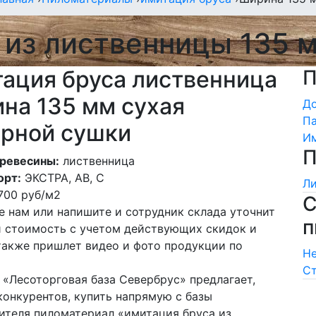
 из лиственницы 135 
ация бруса лиственница
П
на 135 мм сухая
Д
Па
рной сушки
Им
П
ревесины:
лиственница
орт:
ЭКСТРА, АВ, С
Ли
700
руб/м2
С
е нам или напишите и сотрудник склада уточнит
п
и стоимость с учетом действующих скидок и
 также пришлет видео и фото продукции по
Не
Ст
 «Лесоторговая база Севербрус» предлагает,
конкурентов, купить напрямую с базы
ителя пиломатериал «имитация бруса из