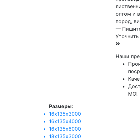
лиственн
оптом и 
пород, в
— Пишите
Уточнить
Наши пре
Прои
поср
Каче
Дост
МО!
Размеры:
16х135х3000
16х135х4000
16х135х6000
18х135х3000