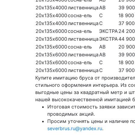
20х135х4000
лиственница
АВ
39 900
20х135х4000
сосна-ель
С
18 900
20х135х4000
лиственница
С
37 900
20х135х6000
сосна-ель
ЭКСТРА
24 200
20х135х6000
лиственница
ЭКСТРА
44 900
20х135х6000
сосна-ель
АВ
20 900
20х135х6000
лиственница
АВ
39 900
20х135х6000
сосна-ель
С
18 900
20х135х6000
лиственница
С
37 900
Купите имитацию бруса от производител
стильного оформления интерьера. Из сос
выгодные цены за квадратный метр и ш
нашей высококачественной имитацией б
Итоговая стоимость заявки зависит
проводимых акций.
Просим уточнять цены и наличие п
severbrus.ru@yandex.ru
.