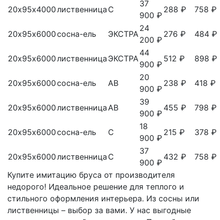
37
20х95х4000
лиственница
С
288 ₽
758 ₽
900 ₽
24
20х95х6000
сосна-ель
ЭКСТРА
276 ₽
484 ₽
200 ₽
44
20х95х6000
лиственница
ЭКСТРА
512 ₽
898 ₽
900 ₽
20
20х95х6000
сосна-ель
АВ
238 ₽
418 ₽
900 ₽
39
20х95х6000
лиственница
АВ
455 ₽
798 ₽
900 ₽
18
20х95х6000
сосна-ель
С
215 ₽
378 ₽
900 ₽
37
20х95х6000
лиственница
С
432 ₽
758 ₽
900 ₽
Купите имитацию бруса от производителя
недорого! Идеальное решение для теплого и
стильного оформления интерьера. Из сосны или
лиственницы – выбор за вами. У нас выгодные