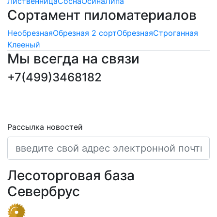
Лиственница
Сосна
Осина
Липа
Сортамент пиломатериалов
Необрезная
Обрезная 2 сорт
Обрезная
Строганная
Клееный
Мы всегда на связи
+7(499)3468182
ПОДПИСКА НОВОСТЕЙ
Последние обновления и новости
Рассылка новостей
Лесоторговая база
Севербрус