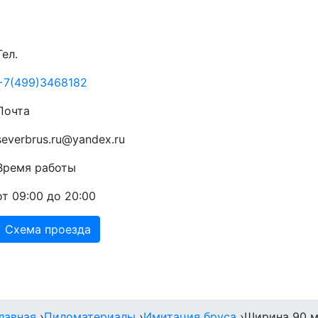
Тел.
+7(499)3468182
Почта
severbrus.ru@yandex.ru
Время работы
от 09:00 до 20:00
Схема проезда
Прайс
Доставка
Акции
Контакты
лавная
›
Пиломатериалы
›
Имитация бруса
›
Ширина 90 