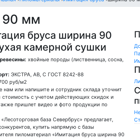
 90 мм
ация бруса ширина 90
П
ухая камерной сушки
Д
Па
ревесины:
хвойные породы (лиственница, сосна,
Им
П
орт:
ЭКСТРА, АВ, С ГОСТ 8242-88
Ли
700
руб/м2
С
е нам или напишите и сотрудник склада уточнит
и стоимость с учетом действующих скидок и
п
 также пришлет видео и фото продукции по
Не
 «Лесоторговая база Севербрус» предлагает,
Ст
конкурентов, купить напрямую с базы
ителя пиломатериал «Имитация бруса ширина 90