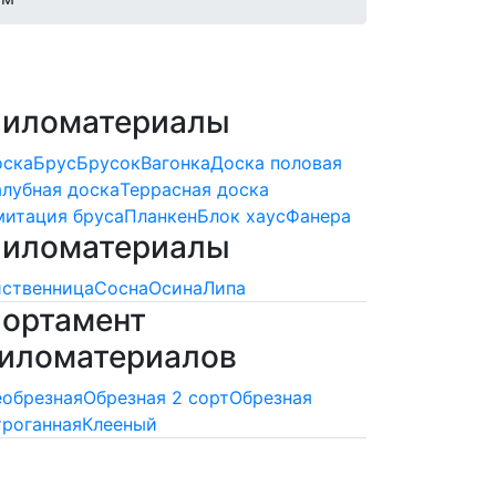
иломатериалы
оска
Брус
Брусок
Вагонка
Доска половая
лубная доска
Террасная доска
итация бруса
Планкен
Блок хаус
Фанера
иломатериалы
ственница
Сосна
Осина
Липа
ортамент
иломатериалов
обрезная
Обрезная 2 сорт
Обрезная
роганная
Клееный