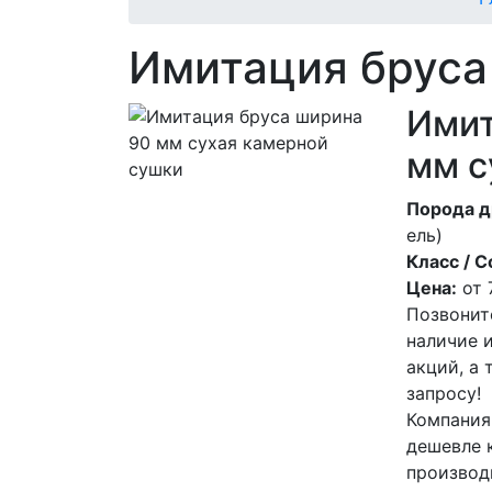
Имитация бруса
Имит
мм с
Порода д
ель)
Класс / С
Цена:
от
Позвонит
наличие 
акций, а
запросу!
Компания
дешевле 
производ