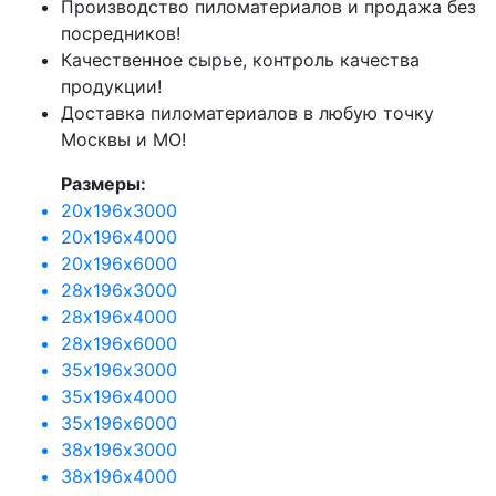
Производство пиломатериалов и продажа без
посредников!
Качественное сырье, контроль качества
продукции!
Доставка пиломатериалов в любую точку
Москвы и МО!
Размеры:
20х196х3000
20х196х4000
20х196х6000
28х196х3000
28х196х4000
28х196х6000
35х196х3000
35х196х4000
35х196х6000
38х196х3000
38х196х4000