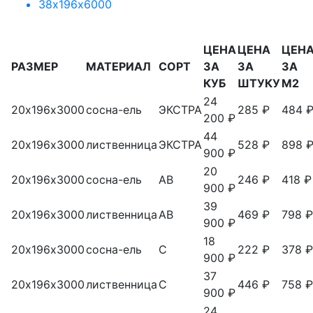
38х196х6000
ЦЕНА
ЦЕНА
ЦЕН
РАЗМЕР
МАТЕРИАЛ
СОРТ
ЗА
ЗА
ЗА
КУБ
ШТУКУ
М2
24
20х196х3000
сосна-ель
ЭКСТРА
285 ₽
484 
200 ₽
44
20х196х3000
лиственница
ЭКСТРА
528 ₽
898 
900 ₽
20
20х196х3000
сосна-ель
АВ
246 ₽
418 ₽
900 ₽
39
20х196х3000
лиственница
АВ
469 ₽
798 ₽
900 ₽
18
20х196х3000
сосна-ель
С
222 ₽
378 ₽
900 ₽
37
20х196х3000
лиственница
С
446 ₽
758 ₽
900 ₽
24