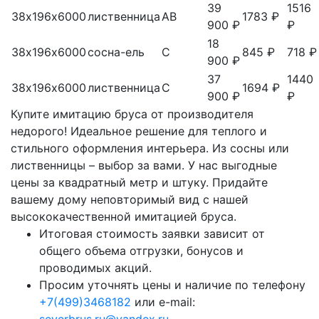
39
1516
38х196х6000
лиственница
АВ
1783 ₽
900 ₽
₽
18
38х196х6000
сосна-ель
С
845 ₽
718 ₽
900 ₽
37
1440
38х196х6000
лиственница
С
1694 ₽
900 ₽
₽
Купите имитацию бруса от производителя
недорого! Идеальное решение для теплого и
стильного оформления интерьера. Из сосны или
лиственницы – выбор за вами. У нас выгодные
цены за квадратный метр и штуку. Придайте
вашему дому неповторимый вид с нашей
высококачественной имитацией бруса.
Итоговая стоимость заявки зависит от
общего объема отгрузки, бонусов и
проводимых акций.
Просим уточнять цены и наличие по телефону
+7(499)3468182
или e-mail:
severbrus.ru@yandex.ru
.