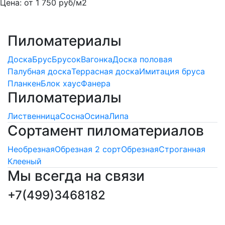
Цена: от
1 750
руб/м2
Пиломатериалы
Доска
Брус
Брусок
Вагонка
Доска половая
Палубная доска
Террасная доска
Имитация бруса
Планкен
Блок хаус
Фанера
Пиломатериалы
Лиственница
Сосна
Осина
Липа
Сортамент пиломатериалов
Необрезная
Обрезная 2 сорт
Обрезная
Строганная
Клееный
Мы всегда на связи
+7(499)3468182
ПОДПИСКА НОВОСТЕЙ