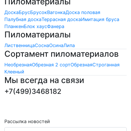
Пиломатериалы
Доска
Брус
Брусок
Вагонка
Доска половая
Палубная доска
Террасная доска
Имитация бруса
Планкен
Блок хаус
Фанера
Пиломатериалы
Лиственница
Сосна
Осина
Липа
Сортамент пиломатериалов
Необрезная
Обрезная 2 сорт
Обрезная
Строганная
Клееный
Мы всегда на связи
+7(499)3468182
ПОДПИСКА НОВОСТЕЙ
Последние обновления и новости
Рассылка новостей