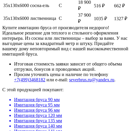
18 900
35х130х6000
сосна-ель
С
516 ₽
662 ₽
₽
37 900
35х130х6000
лиственница
С
1035 ₽
1327 ₽
₽
Купите имитацию бруса от производителя недорого!
Идеальное решение для теплого и стильного оформления
интерьера. Из сосны или лиственницы – выбор за вами. У нас
выгодные цены за квадратный метр и штуку. Придайте
вашему дому неповторимый вид с нашей высококачественной
имитацией бруса.
Итоговая стоимость заявки зависит от общего объема
отгрузки, бонусов и проводимых акций.
Просим уточнять цены и наличие по телефону
+7(499)3468182
или e-mail:
severbrus.ru@yandex.ru
.
C этой продукцией покупают:
Имитация бруса 90 мм
Имитация бруса 95 мм
Имитация бруса 96 мм
Имитация бруса 120 мм
Имитация бруса 135 мм
Имитация бруса 140 мм