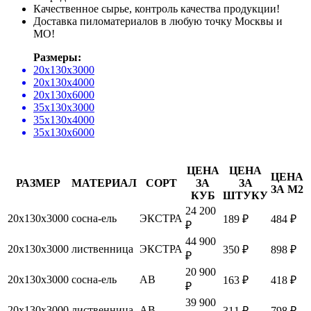
Качественное сырье, контроль качества продукции!
Доставка пиломатериалов в любую точку Москвы и
МО!
Размеры:
20х130х3000
20х130х4000
20х130х6000
35х130х3000
35х130х4000
35х130х6000
ЦЕНА
ЦЕНА
ЦЕНА
РАЗМЕР
МАТЕРИАЛ
СОРТ
ЗА
ЗА
ЗА М2
КУБ
ШТУКУ
24 200
20х130х3000
сосна-ель
ЭКСТРА
189 ₽
484 ₽
₽
44 900
20х130х3000
лиственница
ЭКСТРА
350 ₽
898 ₽
₽
20 900
20х130х3000
сосна-ель
АВ
163 ₽
418 ₽
₽
39 900
20х130х3000
лиственница
АВ
311 ₽
798 ₽