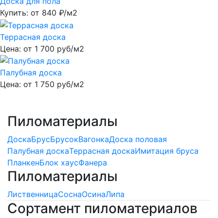
Доска для пола
Купить: от
840
₽/м2
Террасная доска
Цена: от
1 700
руб/м2
Палубная доска
Цена: от
1 750
руб/м2
Пиломатериалы
Доска
Брус
Брусок
Вагонка
Доска половая
Палубная доска
Террасная доска
Имитация бруса
Планкен
Блок хаус
Фанера
Пиломатериалы
Лиственница
Сосна
Осина
Липа
Сортамент пиломатериалов