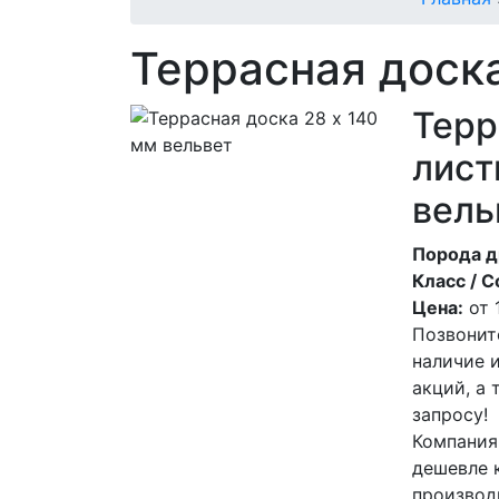
Террасная доска
Терр
лист
вель
Порода д
Класс / С
Цена:
от
Позвонит
наличие 
акций, а
запросу!
Компания
дешевле 
производ