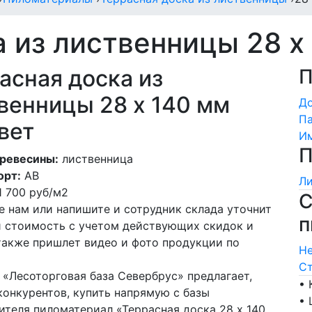
 из лиственницы 28 х
асная доска из
П
венницы 28 х 140 мм
Д
Па
вет
Им
П
ревесины:
лиственница
орт:
АВ
Ли
1 700
руб/м2
С
е нам или напишите и сотрудник склада уточнит
п
и стоимость с учетом действующих скидок и
 также пришлет видео и фото продукции по
Не
Ст
 «Лесоторговая база Севербрус» предлагает,
• 
конкурентов, купить напрямую с базы
• 
ителя пиломатериал «Террасная доска 28 х 140