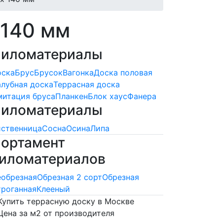
 140 мм
иломатериалы
оска
Брус
Брусок
Вагонка
Доска половая
лубная доска
Террасная доска
итация бруса
Планкен
Блок хаус
Фанера
иломатериалы
ственница
Сосна
Осина
Липа
ортамент
иломатериалов
обрезная
Обрезная 2 сорт
Обрезная
роганная
Клееный
Купить террасную доску в Москве
Цена за м2 от производителя