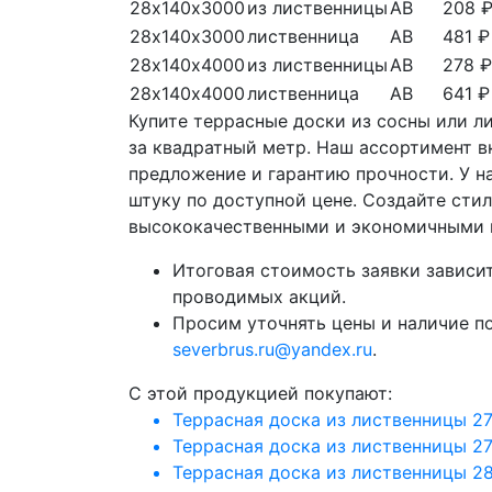
28х140х3000
из лиственницы
АВ
208 
28х140х3000
лиственница
АВ
481 ₽
28х140х4000
из лиственницы
АВ
278 ₽
28х140х4000
лиственница
АВ
641 ₽
Купите террасные доски из сосны или л
за квадратный метр. Наш ассортимент в
предложение и гарантию прочности. У н
штуку по доступной цене. Создайте сти
высококачественными и экономичными 
Итоговая стоимость заявки зависит
проводимых акций.
Просим уточнять цены и наличие п
severbrus.ru@yandex.ru
.
C этой продукцией покупают:
Террасная доска из лиственницы 2
Террасная доска из лиственницы 2
Террасная доска из лиственницы 2