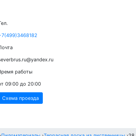
Тел.
+7(499)3468182
Почта
severbrus.ru@yandex.ru
Время работы
от 09:00 до 20:00
Схема проезда
Прайс
Доставка
Акции
Контакты
›
Пиломатериалы
›
Террасная доска из лиственницы
›
28