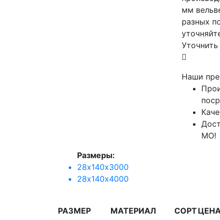
мм вельв
разных п
уточняйт
Уточнить
Наши пре
Прои
поср
Каче
Дост
МО!
Размеры:
28х140х3000
28х140х4000
РАЗМЕР
МАТЕРИАЛ
СОРТ
ЦЕНА