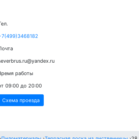
Тел.
+7(499)3468182
Почта
severbrus.ru@yandex.ru
Время работы
от 09:00 до 20:00
Схема проезда
Прайс
Доставка
Акции
Контакты
›
Пиломатериалы
›
Террасная доска из лиственницы
›
28