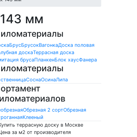
 143 мм
иломатериалы
оска
Брус
Брусок
Вагонка
Доска половая
лубная доска
Террасная доска
итация бруса
Планкен
Блок хаус
Фанера
иломатериалы
ственница
Сосна
Осина
Липа
ортамент
иломатериалов
обрезная
Обрезная 2 сорт
Обрезная
роганная
Клееный
Купить террасную доску в Москве
Цена за м2 от производителя