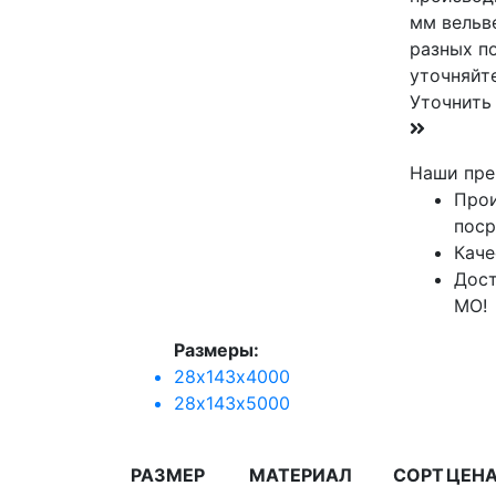
мм вельв
разных п
уточняйт
Уточнить
Наши пре
Прои
поср
Каче
Дост
МО!
Размеры:
28х143х4000
28х143х5000
РАЗМЕР
МАТЕРИАЛ
СОРТ
ЦЕНА