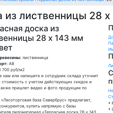
 из лиственницы 28 х
асная доска из
П
венницы 28 х 143 мм
Д
Па
вет
Им
П
ревесины:
лиственница
орт:
АВ
Ли
1 700
руб/м2
С
е нам или напишите и сотрудник склада уточнит
п
и стоимость с учетом действующих скидок и
 также пришлет видео и фото продукции по
Не
Ст
 «Лесоторговая база Севербрус» предлагает,
• 
конкурентов, купить напрямую с базы
• 
ителя пиломатериал «Террасная доска 28 х 143