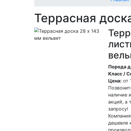
Террасная доска
Терр
лист
вель
Порода д
Класс / С
Цена:
от
Позвонит
наличие 
акций, а
запросу!
Компания
дешевле 
производ