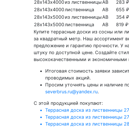
28х143х4000
из лиственницы
АВ
283 
28х143х4000
лиственница
АВ
655 
28х143х5000
из лиственницы
АВ
354 
28х143х5000
лиственница
АВ
819 ₽
Купите террасные доски из сосны или л
за квадратный метр. Наш ассортимент в
предложение и гарантию прочности. У н
штуку по доступной цене. Создайте сти
высококачественными и экономичными 
Итоговая стоимость заявки зависит
проводимых акций.
Просим уточнять цены и наличие п
severbrus.ru@yandex.ru
.
C этой продукцией покупают:
Террасная доска из лиственницы 2
Террасная доска из лиственницы 2
Террасная доска из лиственницы 2