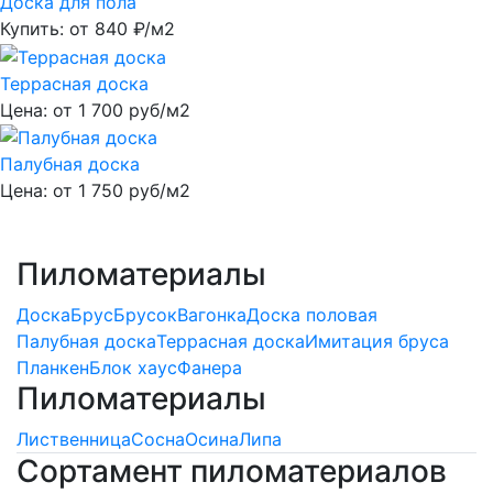
Доска для пола
Купить: от
840
₽/м2
Террасная доска
Цена: от
1 700
руб/м2
Палубная доска
Цена: от
1 750
руб/м2
Пиломатериалы
Доска
Брус
Брусок
Вагонка
Доска половая
Палубная доска
Террасная доска
Имитация бруса
Планкен
Блок хаус
Фанера
Пиломатериалы
Лиственница
Сосна
Осина
Липа
Сортамент пиломатериалов