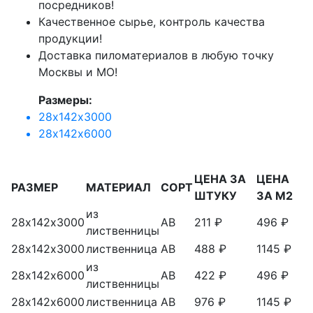
посредников!
Качественное сырье, контроль качества
продукции!
Доставка пиломатериалов в любую точку
Москвы и МО!
Размеры:
28х142х3000
28х142х6000
ЦЕНА ЗА
ЦЕНА
РАЗМЕР
МАТЕРИАЛ
СОРТ
ШТУКУ
ЗА М2
из
28х142х3000
АВ
211 ₽
496 ₽
лиственницы
28х142х3000
лиственница
АВ
488 ₽
1145 ₽
из
28х142х6000
АВ
422 ₽
496 ₽
лиственницы
28х142х6000
лиственница
АВ
976 ₽
1145 ₽