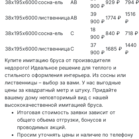
38х195х6000
сосна-ель
АВ
929 ₽
794 ₽
900 ₽
39
1516
38х195х6000
лиственница
АВ
1774 ₽
900 ₽
₽
18
38х195х6000
сосна-ель
С
840 ₽
718 ₽
900 ₽
37
1440
38х195х6000
лиственница
С
1685 ₽
900 ₽
₽
Купите имитацию бруса от производителя
недорого! Идеальное решение для теплого и
стильного оформления интерьера. Из сосны или
лиственницы – выбор за вами. У нас выгодные
цены за квадратный метр и штуку. Придайте
вашему дому неповторимый вид с нашей
высококачественной имитацией бруса.
Итоговая стоимость заявки зависит от
общего объема отгрузки, бонусов и
проводимых акций.
Просим уточнять цены и наличие по телефону