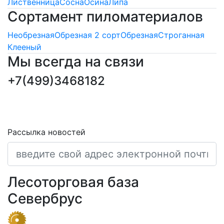
Лиственница
Сосна
Осина
Липа
Сортамент пиломатериалов
Необрезная
Обрезная 2 сорт
Обрезная
Строганная
Клееный
Мы всегда на связи
+7(499)3468182
ПОДПИСКА НОВОСТЕЙ
Последние обновления и новости
Рассылка новостей
Лесоторговая база
Севербрус