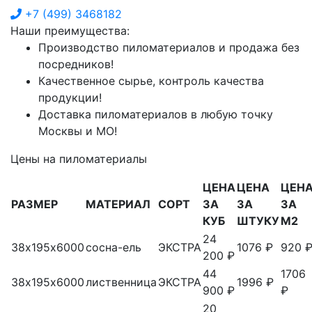
+7
(499)
3468182
Наши преимущества:
Производство пиломатериалов и продажа без
посредников!
Качественное сырье, контроль качества
продукции!
Доставка пиломатериалов в любую точку
Москвы и МО!
Цены на пиломатериалы
ЦЕНА
ЦЕНА
ЦЕН
РАЗМЕР
МАТЕРИАЛ
СОРТ
ЗА
ЗА
ЗА
КУБ
ШТУКУ
М2
24
38х195х6000
сосна-ель
ЭКСТРА
1076 ₽
920 
200 ₽
44
1706
38х195х6000
лиственница
ЭКСТРА
1996 ₽
900 ₽
₽
20