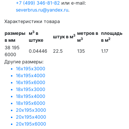
+7 (499) 346-81-82
или e-mail:
severbrus.ru@yandex.ru
.
Характеристики товара
3
размеры
м
в
метров в
площадь
3
штук в м
3
2
в мм
штуке
м
в м
38 195
0.04446
22.5
135
1.17
6000
Другие размеры:
16х195х3000
16х195х4000
16х195х6000
18х195х3000
18х195х4000
18х195х6000
20х195х3000
20х195х4000
20х195х6000