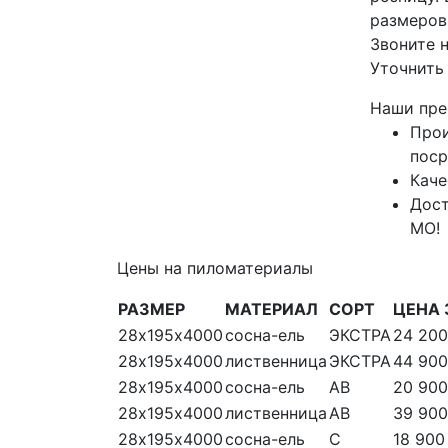
размеров
Звоните н
Уточнить
Наши пре
Прои
поср
Каче
Дост
МО!
Цены на пиломатериалы
РАЗМЕР
МАТЕРИАЛ
СОРТ
ЦЕНА 
28х195х4000
сосна-ель
ЭКСТРА
24 200
28х195х4000
лиственница
ЭКСТРА
44 900
28х195х4000
сосна-ель
АВ
20 900
28х195х4000
лиственница
АВ
39 900
28х195х4000
сосна-ель
С
18 900