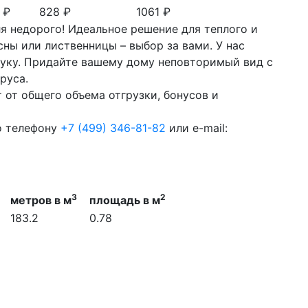
 ₽
828 ₽
1061 ₽
я недорого! Идеальное решение для теплого и
ны или лиственницы – выбор за вами. У нас
туку. Придайте вашему дому неповторимый вид с
руса.
 от общего объема отгрузки, бонусов и
о телефону
+7 (499) 346-81-82
или e-mail:
3
2
метров в м
площадь в м
183.2
0.78