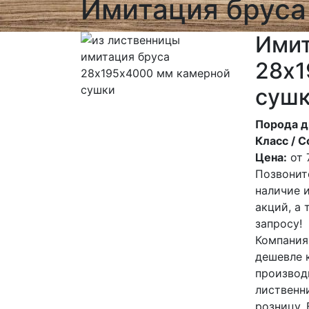
Имитация бруса
Имит
28х1
суш
Порода д
Класс / С
Цена:
от
Позвонит
наличие 
акций, а
запросу!
Компания
дешевле 
производ
лиственн
розницу.