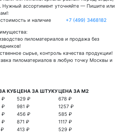
. Нужный ассортимент уточняйте — Пишите или
ам!:
 стоимость и наличие
+7
(499)
3468182
имущества:
зводство пиломатериалов и продажа без
едников!
ственное сырье, контроль качества продукции!
авка пиломатериалов в любую точку Москвы и
ЗА КУБ
ЦЕНА ЗА ШТУКУ
ЦЕНА ЗА М2
 ₽
529 ₽
678 ₽
 ₽
981 ₽
1257 ₽
 ₽
456 ₽
585 ₽
 ₽
871 ₽
1117 ₽
 ₽
413 ₽
529 ₽