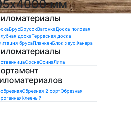
195х4000 мм
иломатериалы
оска
Брус
Брусок
Вагонка
Доска половая
лубная доска
Террасная доска
итация бруса
Планкен
Блок хаус
Фанера
иломатериалы
ственница
Сосна
Осина
Липа
ортамент
иломатериалов
обрезная
Обрезная 2 сорт
Обрезная
роганная
Клееный