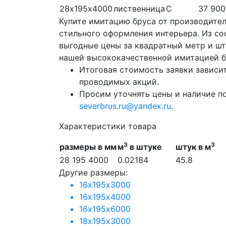
28х195х4000
лиственница
С
37 900
Купите имитацию бруса от производител
стильного оформления интерьера. Из сос
выгодные цены за квадратный метр и ш
нашей высококачественной имитацией б
Итоговая стоимость заявки зависит
проводимых акций.
Просим уточнять цены и наличие п
severbrus.ru@yandex.ru
.
Характеристики товара
3
3
размеры в мм
м
в штуке
штук в м
28 195 4000
0.02184
45.8
Другие размеры:
16х195х3000
16х195х4000
16х195х6000
18х195х3000