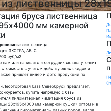
 из лиственницы 28х
ация бруса лиственница
П
95х4000 мм камерной
Д
Па
ки
Им
П
ревесины:
лиственница
орт:
ЭКСТРА, АВ, С
Ли
700
руб/м2
С
е нам или напишите и сотрудник склада уточнит
п
и стоимость с учетом действующих скидок и
 также пришлет видео и фото продукции по
Не
Ст
 «Лесоторговая база Севербрус» предлагает,
конкурентов, купить напрямую с базы
ителя пиломатериал «имитация бруса из
ицы 28х195х4000 мм камерной сушки» оптом и в
 В наличии пиломатериалы разных пород, видов,