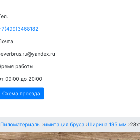
Тел.
+7(499)3468182
Почта
severbrus.ru@yandex.ru
Время работы
от 09:00 до 20:00
Схема проезда
райс
Доставка
Акции
Контакты
›
Пиломатериалы
›
имитация бруса
›
Ширина 195 мм
›
28х