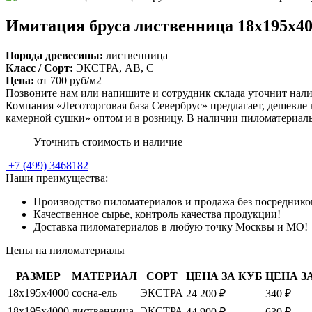
Имитация бруса лиственница 18х195х4
Порода древесины:
лиственница
Класс / Сорт:
ЭКСТРА, АВ, С
Цена:
от
700
руб/м2
Позвоните нам или напишите и сотрудник склада уточнит нали
Компания «Лесоторговая база Севербрус» предлагает, дешевле
камерной сушки» оптом и в розницу. В наличии пиломатериал
Уточнить стоимость и наличие
+7
(499)
3468182
Наши преимущества:
Производство пиломатериалов и продажа без посреднико
Качественное сырье, контроль качества продукции!
Доставка пиломатериалов в любую точку Москвы и МО!
Цены на пиломатериалы
РАЗМЕР
МАТЕРИАЛ
СОРТ
ЦЕНА ЗА КУБ
ЦЕНА З
18х195х4000
сосна-ель
ЭКСТРА
24 200 ₽
340 ₽
18х195х4000
лиственница
ЭКСТРА
44 900 ₽
630 ₽