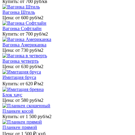
Купить: от
700
руб/кв
Вагонка Штиль
Цена: от
600
руб/м2
Вагонка Софтлайн
Купить: от
700
руб/м2
Вагонка Американка
Цена: от
730
руб/м2
Вагонка четверть
Цена: от
630
руб/м2
Имитация бруса
Купить: от
620
₽/м2
Блок хаус
Цена: от
580
руб/м2
Планкен косой
Купить: от
1 500
руб/м2
Планкен прямой
Цена: от
1 500
₽/ куб