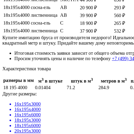
18х195х4000
сосна-ель
АВ
20 900 ₽
293 ₽
18х195х4000
лиственница
АВ
39 900 ₽
560 ₽
18х195х4000
сосна-ель
С
18 900 ₽
265 ₽
18х195х4000
лиственница
С
37 900 ₽
532 ₽
Купите имитацию бруса от производителя недорого! Идеальное
квадратный метр и штуку. Придайте вашему дому неповторимы
Итоговая стоимость заявки зависит от общего объема от
Просим уточнять цены и наличие по телефону
+7 (499) 3
Характеристики товара
3
3
3
размеры в мм
м
в штуке
штук в м
метров в м
п
18 195 4000
0.01404
71.2
284.9
0
Другие размеры:
16х195х3000
16х195х4000
16х195х6000
18х195х3000
18х195х6000
20х195х3000