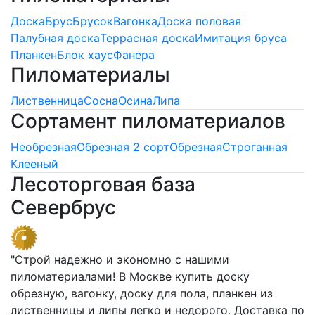
Доска
Брус
Брусок
Вагонка
Доска половая
Палубная доска
Террасная доска
Имитация бруса
Планкен
Блок хаус
Фанера
Пиломатериалы
Лиственница
Сосна
Осина
Липа
Сортамент пиломатериалов
Необрезная
Обрезная 2 сорт
Обрезная
Строганная
Клееный
Лесоторговая база
Севербрус
"Строй надежно и экономно с нашими
пиломатериалами! В Москве купить доску
обрезную, вагонку, доску для пола, планкен из
лиственницы и липы легко и недорого. Доставка по