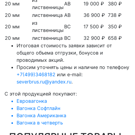
из
20 мм
АВ
19 000 ₽
380 ₽
лиственницы
20 мм
лиственница
АВ
36 900 ₽
738 ₽
из
20 мм
ВС
17 500 ₽
350 ₽
лиственницы
20 мм
лиственница
ВС
32 900 ₽
658 ₽
Итоговая стоимость заявки зависит от
общего объема отгрузки, бонусов и
проводимых акций.
Просим уточнять цены и наличие по телефону
+7(499)3468182
или e-mail:
severbrus.ru@yandex.ru
.
C этой продукцией покупают:
Евровагонка
Вагонка Софтлайн
Вагонка Американка
Вагонка в четверть