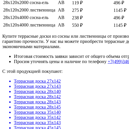
28х120х2000
сосна-ель
АВ
119 ₽
496 ₽
28х120х2000
лиственница
АВ
275 ₽
1145 ₽
28х120х4000
сосна-ель
АВ
238 ₽
496 ₽
28х120х4000
лиственница
АВ
550 ₽
1145 ₽
Купите террасные доски из сосны или лиственницы от произво
гарантию прочности. У нас вы можете приобрести террасные д
экономичными материалами.
Итоговая стоимость заявки зависит от общего объема от
Просим уточнять цены и наличие по телефону
+7(499)34
C этой продукцией покупают:
Террасная доска 27х142
Террасная доска 27х143
Террасная доска 28х140
Террасная доска 28х142
Террасная доска 28х143
Террасная доска 28х145
Террасная доска 35х140
Террасная доска 35х142
Террасная доска 35х143
Террасная доска 45х145