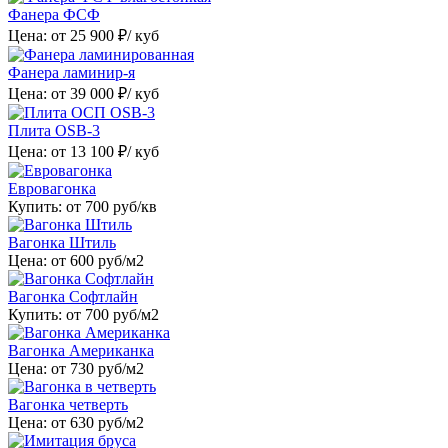
Фанера ФСФ
Цена: от
25 900
₽/ куб
Фанера ламинир-я
Цена: от
39 000
₽/ куб
Плита OSB-3
Цена: от
13 100
₽/ куб
Евровагонка
Купить: от
700
руб/кв
Вагонка Штиль
Цена: от
600
руб/м2
Вагонка Софтлайн
Купить: от
700
руб/м2
Вагонка Американка
Цена: от
730
руб/м2
Вагонка четверть
Цена: от
630
руб/м2