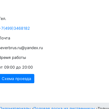
Тел.
+7(499)3468182
Почта
severbrus.ru@yandex.ru
Время работы
от 09:00 до 20:00
Схема проезда
Прайс
Доставка
Акции
Контакты
Пиломатериалы
›
Половая доска из лиственницы
›
Толщ