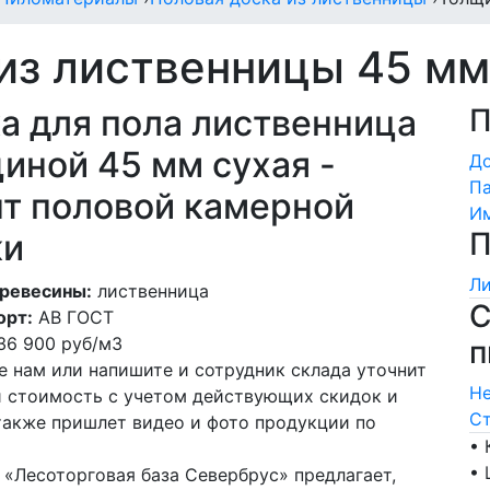
 из лиственницы 45 мм
а для пола лиственница
П
иной 45 мм сухая -
Д
Па
т половой камерной
Им
П
ки
Ли
ревесины:
лиственница
С
орт:
АВ ГОСТ
36 900
руб/м3
п
е нам или напишите и сотрудник склада уточнит
Не
и стоимость с учетом действующих скидок и
Ст
 также пришлет видео и фото продукции по
• 
• 
 «Лесоторговая база Севербрус» предлагает,