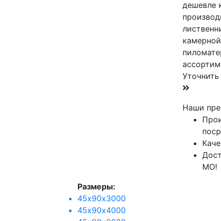
дешевле 
производ
лиственн
камерной
пиломате
ассортим
Уточнить
Наши пре
Прои
поср
Каче
Дост
МО!
Размеры:
45х90х3000
45х90х4000