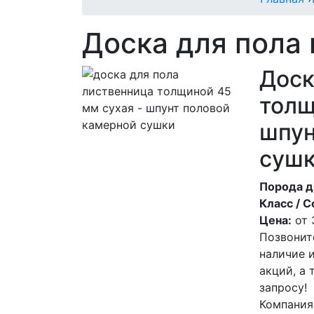
Доска для пола
Доск
толщ
шпун
суш
Порода д
Класс / С
Цена:
от
Позвонит
наличие 
акций, а
запросу!
Компания