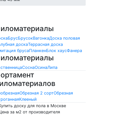
иломатериалы
оска
Брус
Брусок
Вагонка
Доска половая
лубная доска
Террасная доска
итация бруса
Планкен
Блок хаус
Фанера
иломатериалы
ственница
Сосна
Осина
Липа
ортамент
иломатериалов
обрезная
Обрезная 2 сорт
Обрезная
роганная
Клееный
Купить доску для пола в Москве
Цена за м2 от производителя