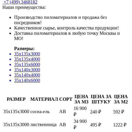
+7
(499)
3468182
Наши преимущества:
Производство пиломатериалов и продажа без
посредников!
Качественное сырье, контроль качества продукции!
Доставка пиломатериалов в любую точку Москвы и
МО!
Размеры:
35х135х3000
35х135х4000
35х135х6000
35х140х3000
35х140х4000
35х140х6000
ЦЕНА
ЦЕНА ЗА
ЦЕНА
РАЗМЕР
МАТЕРИАЛ
СОРТ
ЗА М3
ШТУКУ
ЗА М2
16 900
35х135х3000
сосна-ель
АВ
240 ₽
592 ₽
₽
34 900
35х135х3000
лиственница
АВ
495 ₽
1222 ₽
₽