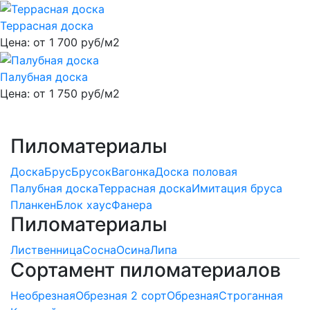
Террасная доска
Цена: от
1 700
руб/м2
Палубная доска
Цена: от
1 750
руб/м2
Пиломатериалы
Доска
Брус
Брусок
Вагонка
Доска половая
Палубная доска
Террасная доска
Имитация бруса
Планкен
Блок хаус
Фанера
Пиломатериалы
Лиственница
Сосна
Осина
Липа
Сортамент пиломатериалов
Необрезная
Обрезная 2 сорт
Обрезная
Строганная