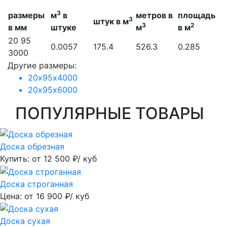
3
размеры
м
в
метров в
площадь
3
штук в м
3
2
в мм
штуке
м
в м
20 95
0.0057
175.4
526.3
0.285
3000
Другие размеры:
20х95х4000
20х95х6000
ПОПУЛЯРНЫЕ ТОВАРЫ
Доска обрезная
Купить: от
12 500
₽/ куб
Доска строганная
Цена: от
16 900
₽/ куб
Доска сухая