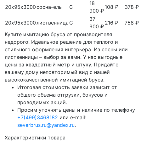
18
20х95х3000
сосна-ель
С
108 ₽
378 ₽
900 ₽
37
20х95х3000
лиственница
С
216 ₽
758 ₽
900 ₽
Купите имитацию бруса от производителя
недорого! Идеальное решение для теплого и
стильного оформления интерьера. Из сосны или
лиственницы – выбор за вами. У нас выгодные
цены за квадратный метр и штуку. Придайте
вашему дому неповторимый вид с нашей
высококачественной имитацией бруса.
Итоговая стоимость заявки зависит от
общего объема отгрузки, бонусов и
проводимых акций.
Просим уточнять цены и наличие по телефону
+7(499)3468182
или e-mail:
severbrus.ru@yandex.ru
.
Характеристики товара