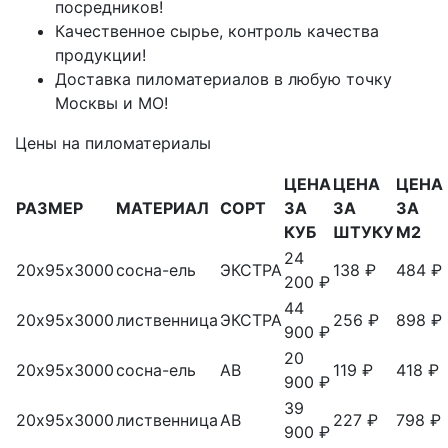
посредников!
Качественное сырье, контроль качества
продукции!
Доставка пиломатериалов в любую точку
Москвы и МО!
Цены на пиломатериалы
ЦЕНА
ЦЕНА
ЦЕНА
РАЗМЕР
МАТЕРИАЛ
СОРТ
ЗА
ЗА
ЗА
КУБ
ШТУКУ
М2
24
20х95х3000
сосна-ель
ЭКСТРА
138 ₽
484 ₽
200 ₽
44
20х95х3000
лиственница
ЭКСТРА
256 ₽
898 ₽
900 ₽
20
20х95х3000
сосна-ель
АВ
119 ₽
418 ₽
900 ₽
39
20х95х3000
лиственница
АВ
227 ₽
798 ₽
900 ₽