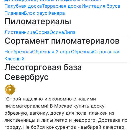
Палубная доска
Террасная доска
Имитация бруса
Планкен
Блок хаус
Фанера
Пиломатериалы
Лиственница
Сосна
Осина
Липа
Сортамент пиломатериалов
Необрезная
Обрезная 2 сорт
Обрезная
Строганная
Клееный
Лесоторговая база
Севербрус
"Строй надежно и экономно с нашими
пиломатериалами! В Москве купить доску
обрезную, вагонку, доску для пола, планкен из
лиственницы и липы легко и недорого. Доставка по
городу. Не бойся конкурентов - выбирай качество!"