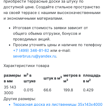
приобрести террасные доски за штуку по
доступной цене. Создайте стильное пространство
на своей террасе с нашими высококачественными
и экономичными материалами.
Итоговая стоимость заявки зависит от
общего объема отгрузки, бонусов и
проводимых акций.
Просим уточнять цены и наличие по телефону
+7 (499) 346-81-82
или e-mail:
severbrus.ru@yandex.ru
.
Характеристики товара
3
размеры
м
в
метров в
площадь
3
штук в м
3
2
в мм
штуке
м
в м
35 143
0.015
66.6
199.8
0.429
3000
Другие размеры:
Террасная доска из лиственницы 35х143х4000