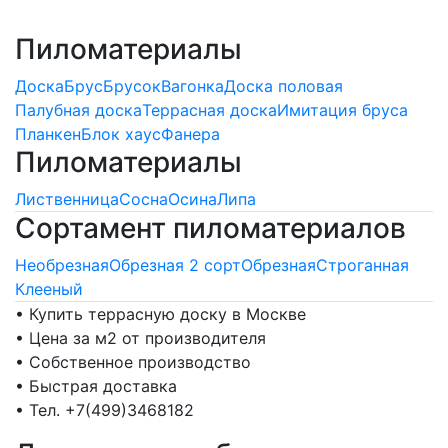
Пиломатериалы
Доска
Брус
Брусок
Вагонка
Доска половая
Палубная доска
Террасная доска
Имитация бруса
Планкен
Блок хаус
Фанера
Пиломатериалы
Лиственница
Сосна
Осина
Липа
Сортамент пиломатериалов
Необрезная
Обрезная 2 сорт
Обрезная
Строганная
Клееный
• Купить террасную доску в Москве
• Цена за м2 от производителя
• Собственное производство
• Быстрая доставка
• Тел. +7(499)3468182